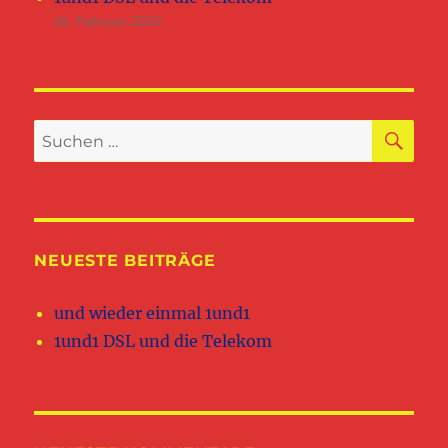
26. Februar 2020
SU
Suchen
nach:
NEUESTE BEITRÄGE
und wieder einmal 1und1
1und1 DSL und die Telekom